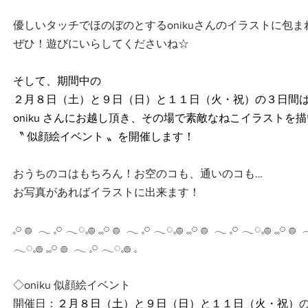
優しいタッチでほのぼのとするonikuさんのイラストに包
ぜひ！遊びにいらしてくださいね☆
そして、期間中の
２月８日（土）と９日（日）と１１日（火・祝）の３日間
oniku さんにお越し頂き、その場で素敵なねこイラストを
〝 似顔絵イベント 〟を開催します！
おうちのコはもちろん！お空のコも、通いのコも…
お写真があればイラストに出来ます！
𓈒𓏸 𓐍  𓂃 𓈒𓏸 𓂃◌𓈒𓐍 𓈒𓈒𓏸 𓐍  𓂃 𓈒𓏸 𓂃◌𓈒𓐍 𓈒𓈒𓏸 𓐍  𓂃 𓈒𓏸 𓂃◌𓈒𓐍 𓈒𓈒𓏸 𓐍  
𓂃◌𓈒𓐍 𓈒𓈒𓏸 𓐍  𓂃 𓈒𓏸 𓂃◌𓈒𓐍 𓈒
◇oniku 似顔絵イベント
開催日：
２月８日（土）と９日（日）と１１日（火・祝）