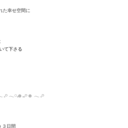
まれた幸せ空間に
は
描いて下さる
 𓈒𓏸 𓂃◌𓈒𓐍 𓈒𓈒𓏸 𓐍  𓂃 𓈒𓏸 
の ３日間