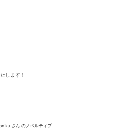
催いたします！
oniku さん の
ノベルティプ