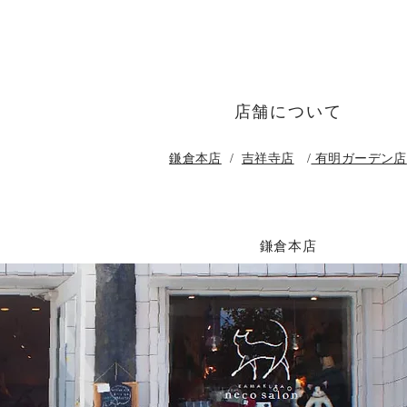
店舗について
鎌倉本店
/
吉祥寺店
/
有明ガーデン店
​鎌倉本店