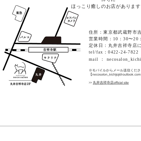
ほっこり癒しのお店があります
住所：東京都武蔵野市吉祥
営業時間：10：30〜20
定休日：丸井吉祥寺店
tel/fax：0422-24-7822
mail ：
necosalon_kich
※モバイルからメール送信くださ
【
necosalon_kichijoji@outlook.com
>>
丸井吉祥寺店official site