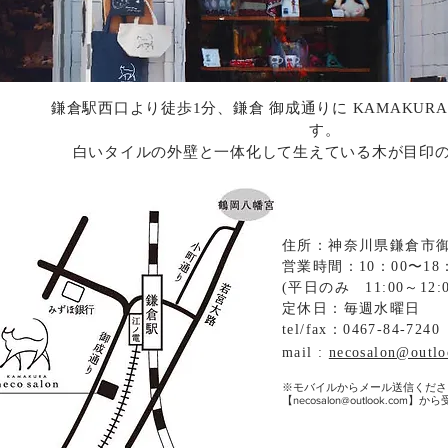
鎌倉駅西口より徒歩1分、鎌倉 御成通りに KAMAKURA nec
す。
​白いタイルの外壁と一体化して生えている木が目印
住所：神奈川県鎌倉市御
営業時間：10：00〜18
(平日のみ 11:00～12:
定休日：毎週水曜日
tel/fax：0467-84-7240
mail :
necosalon@outl
※モバイルからメール送信くださ
【
necosalon@outlook.com
】から