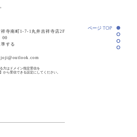
。
ページ TOP
ページ TOP
寺南町1-7-1丸井吉祥寺店2F
：00
に準する
ijoji@outlook.com
る方はドメイン指定受信を
】から受信できる設定にしてください。