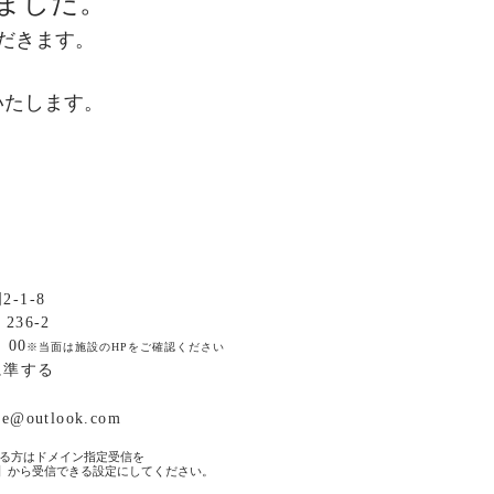
ました。
ただきます。
いたします。
-1-8
36-2
：00
※当面は施設のHPをご確認ください
に準する
ake@outlook.com
る方はドメイン指定受信を
】から受信できる設定にしてください。